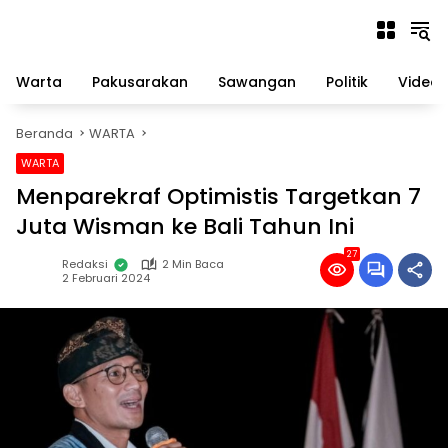
Langsung
ke
konten
Warta
Pakusarakan
Sawangan
Politik
Video
Beranda
WARTA
WARTA
Menparekraf Optimistis Targetkan 7
Juta Wisman ke Bali Tahun Ini
27
Redaksi
2 Min Baca
2 Februari 2024