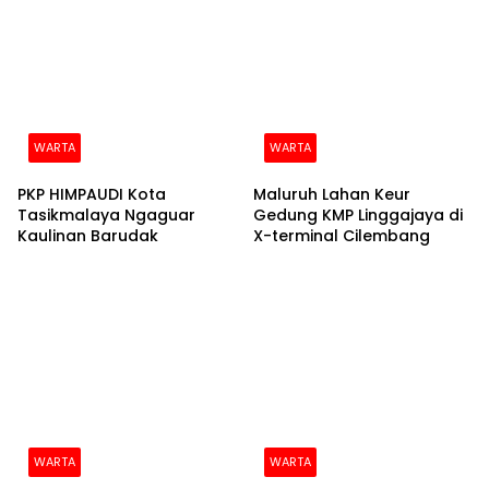
WARTA
WARTA
PKP HIMPAUDI Kota
Maluruh Lahan Keur
Tasikmalaya Ngaguar
Gedung KMP Linggajaya di
Kaulinan Barudak
X-terminal Cilembang
WARTA
WARTA