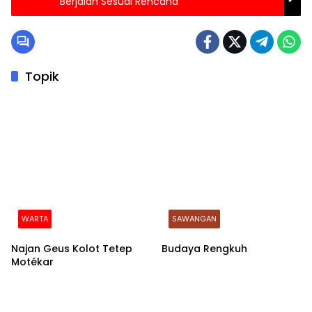
Berjalan Sesuai Rencana
Topik
WARTA
SAWANGAN
Najan Geus Kolot Tetep
Budaya Rengkuh
Motékar