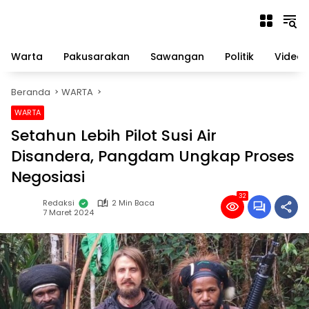
Langsung
ke
konten
Warta
Pakusarakan
Sawangan
Politik
Video
Beranda
WARTA
WARTA
Setahun Lebih Pilot Susi Air
Disandera, Pangdam Ungkap Proses
Negosiasi
32
Redaksi
2 Min Baca
7 Maret 2024