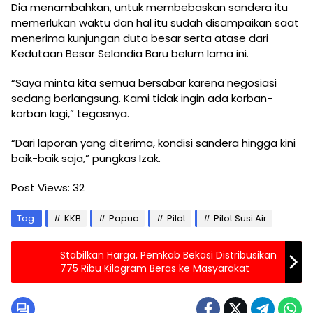
Dia menambahkan, untuk membebaskan sandera itu
memerlukan waktu dan hal itu sudah disampaikan saat
menerima kunjungan duta besar serta atase dari
Kedutaan Besar Selandia Baru belum lama ini.
“Saya minta kita semua bersabar karena negosiasi
sedang berlangsung. Kami tidak ingin ada korban-
korban lagi,” tegasnya.
“Dari laporan yang diterima, kondisi sandera hingga kini
baik-baik saja,” pungkas Izak.
Post Views:
32
Tag:
KKB
Papua
Pilot
Pilot Susi Air
Stabilkan Harga, Pemkab Bekasi Distribusikan
775 Ribu Kilogram Beras ke Masyarakat