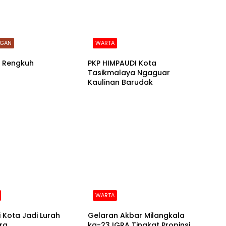
GAN
WARTA
 Rengkuh
PKP HIMPAUDI Kota
Tasikmalaya Ngaguar
Kaulinan Barudak
WARTA
i Kota Jadi Lurah
Gelaran Akbar Milangkala
ra
ka-23 IGRA Tingkat Propinsi