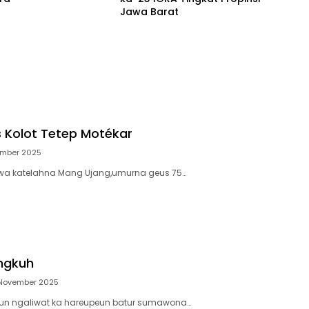
Jawa Barat
 Kolot Tetep Motékar
ember 2025
a katelahna Mang Ujang,umurna geus 75…
ngkuh
 November 2025
n ngaliwat ka hareupeun batur sumawona…