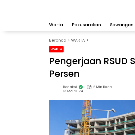
Langsung
ke
konten
Warta
Pakusarakan
Sawangan
Beranda
WARTA
WARTA
Pengerjaan RSUD S
Persen
Redaksi
2 Min Baca
13 Mei 2024