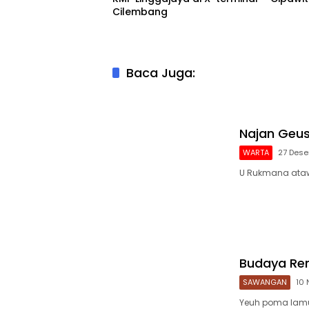
Cilembang
Baca Juga:
Najan Geus
WARTA
27 Des
U Rukmana ataw
Budaya Re
SAWANGAN
10
Yeuh poma lamu