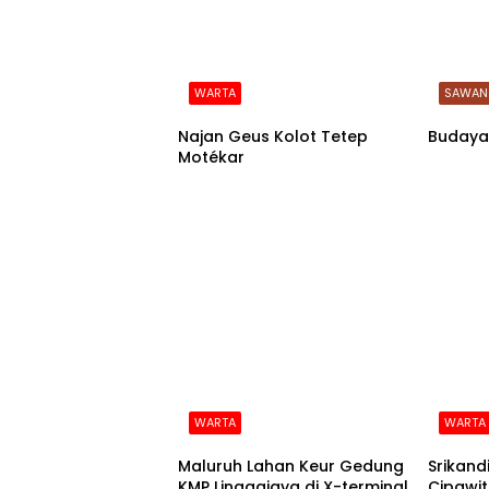
WARTA
SAWAN
Najan Geus Kolot Tetep
Budaya
Motékar
WARTA
WARTA
Maluruh Lahan Keur Gedung
Srikand
KMP Linggajaya di X-terminal
Cipawit