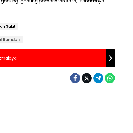
k gedung-gedung pemerintah kota,” tandasnya.
ah Sakit
rel Ramdani
ikmalaya