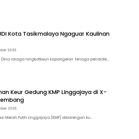
DI Kota Tasikmalaya Ngaguar Kaulinan
mber 2025
Dina raraga ningkatkeun kaparigelan tenaga pendidik,…
han Keur Gedung KMP Linggajaya di X-
ilembang
mber 2025
si Merah Putih Linggajaya (KMP) dibarengan ku…