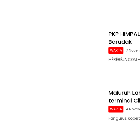
PKP HIMPAU
Barudak
WARTA
7 Nove
MÉRÉBÉJA.COM – 
Maluruh La
terminal C
WARTA
4 Nove
Pangurus Kopera