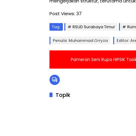
mengerjakan struktur, terutama untu
Post Views:
37
Tag:
RSUD Surabaya Timur
Rum
Penulis: Muhammad Orryza
Editor: A
Pameran Seni Rupa HIPSIK Tas
Topik