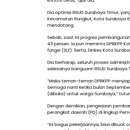
kontrol terus,” ujar dia.
Dia optimis RSUD Surabaya Timur, yang
Kecamatan Rungkut, Kota Surabaya i
mendatang.
Sebab, saat ini progres pembangunan
43 persen. Ia pun meminta DPRKPP Kot
fungsi (SLF). Serta, Dinkes Kota Surab
Dia berharap, seluruh proses adminis
selesainya banguann RSUD Surabaya T
“Maka teman-teman DPRKPP menyiapka
Semoga nanti ketika bulan September i
(dibuka) untuk warga Surabaya,” tutur
Dengan demikian, pengerjaan pemban
perangkat daerah (PD) di lingkup Pem
“Ini bagus pekerjaannya, bisa dibuat