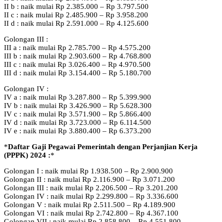
II b : naik mulai Rp 2.385.000 – Rp 3.797.500
II c : naik mulai Rp 2.485.900 – Rp 3.958.200
II d : naik mulai Rp 2.591.000 – Rp 4.125.600
Golongan III :
III a : naik mulai Rp 2.785.700 – Rp 4.575.200
III b : naik mulai Rp 2.903.600 – Rp 4.768.800
III c : naik mulai Rp 3.026.400 – Rp 4.970.500
III d : naik mulai Rp 3.154.400 – Rp 5.180.700
Golongan IV :
IV a : naik mulai Rp 3.287.800 – Rp 5.399.900
IV b : naik mulai Rp 3.426.900 – Rp 5.628.300
IV c : naik mulai Rp 3.571.900 – Rp 5.866.400
IV d : naik mulai Rp 3.723.000 – Rp 6.114.500
IV e : naik mulai Rp 3.880.400 – Rp 6.373.200
*
Daftar Gaji Pegawai Pemerintah dengan Perjanjian Kerja
(PPPK) 2024 :
*
Golongan I : naik mulai Rp 1.938.500 – Rp 2.900.900
Golongan II : naik mulai Rp 2.116.900 – Rp 3.071.200
Golongan III : naik mulai Rp 2.206.500 – Rp 3.201.200
Golongan IV : naik mulai Rp 2.299.800 – Rp 3.336.600
Golongan V : naik mulai Rp 2.511.500 – Rp 4.189.900
Golongan VI : naik mulai Rp 2.742.800 – Rp 4.367.100
Golongan VII : naik mulai Rp 2.858.800 – Rp 4.551.800