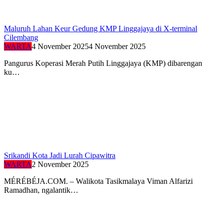
Maluruh Lahan Keur Gedung KMP Linggajaya di X-terminal
Cilembang
WARTA
4 November 2025
4 November 2025
Pangurus Koperasi Merah Putih Linggajaya (KMP) dibarengan
ku…
Srikandi Kota Jadi Lurah Cipawitra
WARTA
2 November 2025
MÉRÉBÉJA.COM. – Walikota Tasikmalaya Viman Alfarizi
Ramadhan, ngalantik…