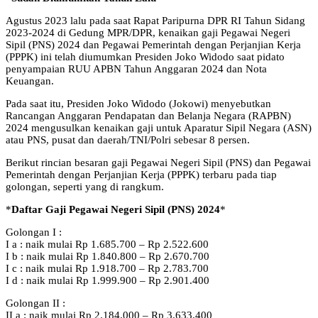
Agustus 2023 lalu pada saat Rapat Paripurna DPR RI Tahun Sidang
2023-2024 di Gedung MPR/DPR, kenaikan gaji Pegawai Negeri
Sipil (PNS) 2024 dan Pegawai Pemerintah dengan Perjanjian Kerja
(PPPK) ini telah diumumkan Presiden Joko Widodo saat pidato
penyampaian RUU APBN Tahun Anggaran 2024 dan Nota
Keuangan.
Pada saat itu, Presiden Joko Widodo (Jokowi) menyebutkan
Rancangan Anggaran Pendapatan dan Belanja Negara (RAPBN)
2024 mengusulkan kenaikan gaji untuk Aparatur Sipil Negara (ASN)
atau PNS, pusat dan daerah/TNI/Polri sebesar 8 persen.
Berikut rincian besaran gaji Pegawai Negeri Sipil (PNS) dan Pegawai
Pemerintah dengan Perjanjian Kerja (PPPK) terbaru pada tiap
golongan, seperti yang di rangkum.
*
Daftar Gaji Pegawai Negeri Sipil (PNS) 2024
*
Golongan I :
I a : naik mulai Rp 1.685.700 – Rp 2.522.600
I b : naik mulai Rp 1.840.800 – Rp 2.670.700
I c : naik mulai Rp 1.918.700 – Rp 2.783.700
I d : naik mulai Rp 1.999.900 – Rp 2.901.400
Golongan II :
II a : naik mulai Rp 2.184.000 – Rp 3.633.400