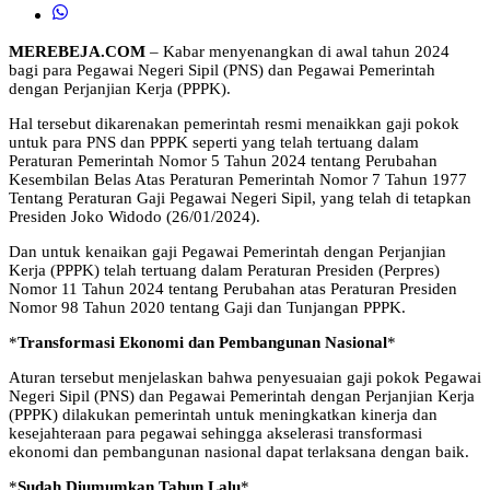
MEREBEJA.COM
– Kabar menyenangkan di awal tahun 2024
bagi para Pegawai Negeri Sipil (PNS) dan Pegawai Pemerintah
dengan Perjanjian Kerja (PPPK).
Hal tersebut dikarenakan pemerintah resmi menaikkan gaji pokok
untuk para PNS dan PPPK seperti yang telah tertuang dalam
Peraturan Pemerintah Nomor 5 Tahun 2024 tentang Perubahan
Kesembilan Belas Atas Peraturan Pemerintah Nomor 7 Tahun 1977
Tentang Peraturan Gaji Pegawai Negeri Sipil, yang telah di tetapkan
Presiden Joko Widodo (26/01/2024).
Dan untuk kenaikan gaji Pegawai Pemerintah dengan Perjanjian
Kerja (PPPK) telah tertuang dalam Peraturan Presiden (Perpres)
Nomor 11 Tahun 2024 tentang Perubahan atas Peraturan Presiden
Nomor 98 Tahun 2020 tentang Gaji dan Tunjangan PPPK.
*
Transformasi Ekonomi dan Pembangunan Nasional
*
Aturan tersebut menjelaskan bahwa penyesuaian gaji pokok Pegawai
Negeri Sipil (PNS) dan Pegawai Pemerintah dengan Perjanjian Kerja
(PPPK) dilakukan pemerintah untuk meningkatkan kinerja dan
kesejahteraan para pegawai sehingga akselerasi transformasi
ekonomi dan pembangunan nasional dapat terlaksana dengan baik.
*
Sudah Diumumkan Tahun Lalu
*