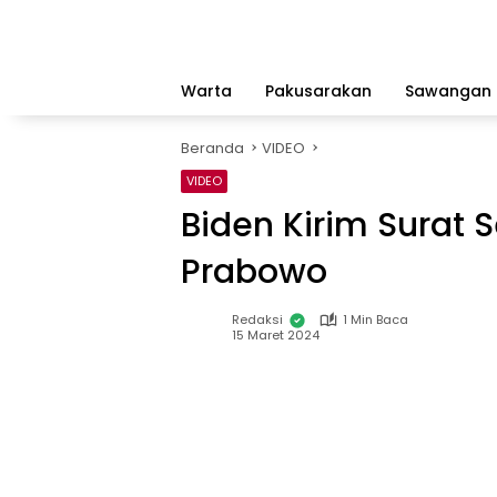
Langsung
ke
konten
Warta
Pakusarakan
Sawangan
Beranda
VIDEO
VIDEO
Biden Kirim Surat
Prabowo
Redaksi
1 Min Baca
15 Maret 2024