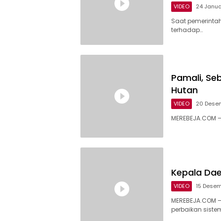
VIDEO
24 Janua
Saat pemerinta
terhadap…
Pamali, Se
Hutan
VIDEO
20 Dese
MEREBEJA.COM –
Kepala Dae
VIDEO
15 Dese
MEREBEJA.COM –
perbaikan siste