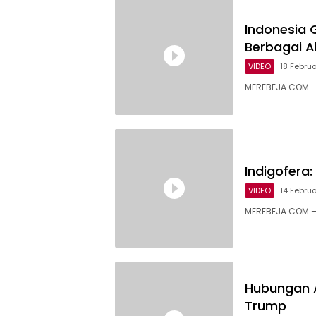
Indonesia G
Berbagai A
VIDEO
18 Febru
MEREBEJA.COM – 
Indigofera:
VIDEO
14 Febru
MEREBEJA.COM – 
Hubungan 
Trump