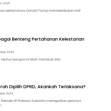
ri 2025
han pertamanya, Donald Trump memberlakukan tarif
bagai Benteng Pertahanan Kelestarian
mber 2024
 Leluhur bangsa ini telah membuat dan…
rah Dipilih DPRD, Akankah Terlaksana?
mber 2024
 Presiden RI Prabowo Subianto menegaskan perlunya
m…