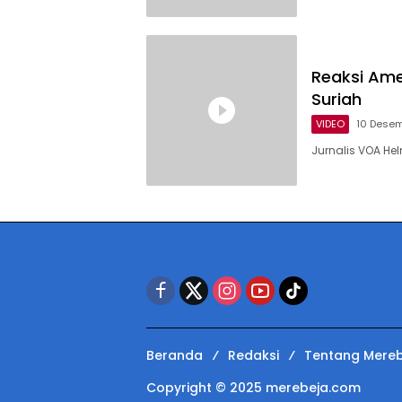
Reaksi Ame
Suriah
VIDEO
10 Dese
Jurnalis VOA He
Beranda
Redaksi
Tentang Mereb
Copyright © 2025 merebeja.com