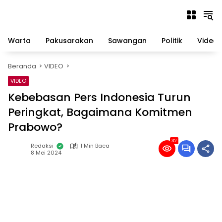
Langsung
ke
konten
Warta
Pakusarakan
Sawangan
Politik
Video
Beranda
VIDEO
VIDEO
Kebebasan Pers Indonesia Turun
Peringkat, Bagaimana Komitmen
Prabowo?
32
Redaksi
1 Min Baca
8 Mei 2024