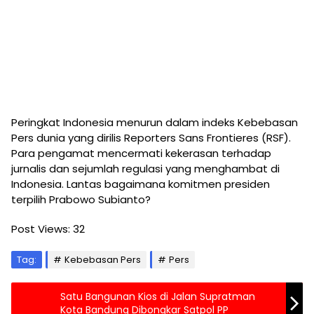
Peringkat
Indonesia
menurun dalam indeks
Kebebasan
Pers
dunia yang dirilis Reporters Sans Frontieres (RSF).
Para pengamat mencermati kekerasan terhadap
jurnalis
dan sejumlah regulasi yang menghambat di
Indonesia. Lantas bagaimana
komitmen
presiden
terpilih
Prabowo Subianto
?
Post Views:
32
Tag:
Kebebasan Pers
Pers
Satu Bangunan Kios di Jalan Supratman
Kota Bandung Dibongkar Satpol PP