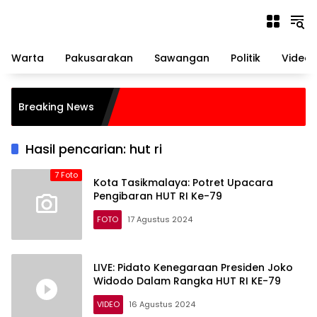
Langsung
ke
konten
Warta
Pakusarakan
Sawangan
Politik
Video
Breaking News
Hasil pencarian: hut ri
7 Foto
Kota Tasikmalaya: Potret Upacara
Pengibaran HUT RI Ke-79
FOTO
17 Agustus 2024
LIVE: Pidato Kenegaraan Presiden Joko
Widodo Dalam Rangka HUT RI KE-79
VIDEO
16 Agustus 2024